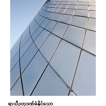
ရာသီဥတုဒဏ်ခံနိုင်သော