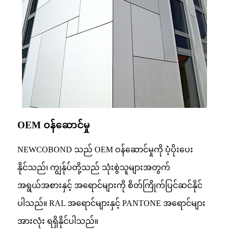
OEM ဝန်ဆောင်မှု
NEWCOBOND သည် OEM ဝန်ဆောင်မှုကို ပံ့ပိုးပေး
နိုင်သည်၊ ကျွန်ုပ်တို့သည် သုံးစွဲသူများအတွက်
အရွယ်အစားနှင့် အရောင်များကို စိတ်ကြိုက်ပြင်ဆင်နိုင်
ပါသည်။ RAL အရောင်များနှင့် PANTONE အရောင်များ
အားလုံး ရရှိနိုင်ပါသည်။