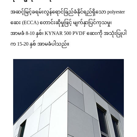
အဆင့်မြင့်ခရမ်းလွန်ရောင်ခြည်ခံနိုင်ရည်ရှိသော polyester
ဆေး (ECCA) တောင်းဆိုမှုဖြင့် မျက်နှာပြင်ကုသမှု၊
အာမခံ 8-10 နှစ်၊ KYNAR 500 PVDF ဆေးကို အသုံးပြုပါ
က 15-20 နှစ် အာမခံပါသည်။