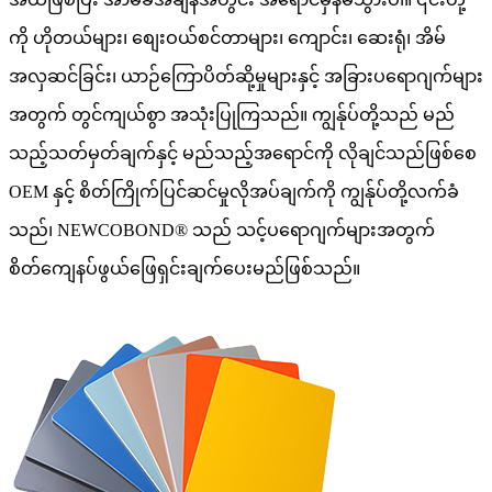
ကို ဟိုတယ်များ၊ စျေးဝယ်စင်တာများ၊ ကျောင်း၊ ဆေးရုံ၊ အိမ်
အလှဆင်ခြင်း၊ ယာဉ်ကြောပိတ်ဆို့မှုများနှင့် အခြားပရောဂျက်များ
အတွက် တွင်ကျယ်စွာ အသုံးပြုကြသည်။ ကျွန်ုပ်တို့သည် မည်
သည့်သတ်မှတ်ချက်နှင့် မည်သည့်အရောင်ကို လိုချင်သည်ဖြစ်စေ
OEM နှင့် စိတ်ကြိုက်ပြင်ဆင်မှုလိုအပ်ချက်ကို ကျွန်ုပ်တို့လက်ခံ
သည်၊ NEWCOBOND® သည် သင့်ပရောဂျက်များအတွက်
စိတ်ကျေနပ်ဖွယ်ဖြေရှင်းချက်ပေးမည်ဖြစ်သည်။