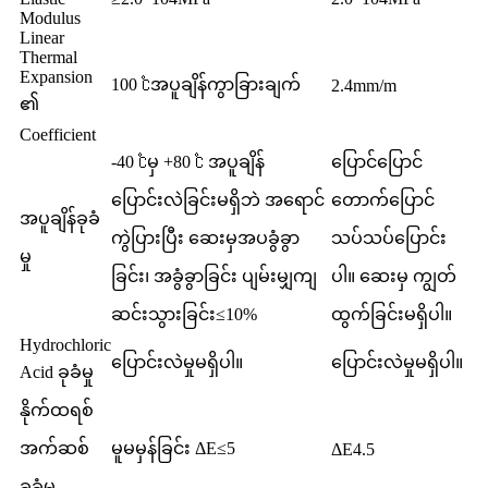
Modulus
Linear
Thermal
Expansion
100 ℃အပူချိန်ကွာခြားချက်
2.4mm/m
၏
Coefficient
-40 ℃မှ +80 ℃ အပူချိန်
ပြောင်ပြောင်
ပြောင်းလဲခြင်းမရှိဘဲ အရောင်
တောက်ပြောင်
အပူချိန်ခုခံ
ကွဲပြားပြီး ဆေးမှအပခွံခွာ
သပ်သပ်ပြောင်း
မှု
ခြင်း၊ အခွံခွာခြင်း ပျမ်းမျှကျ
ပါ။ ဆေးမှ ကျွတ်
ဆင်းသွားခြင်း≤10%
ထွက်ခြင်းမရှိပါ။
Hydrochloric
ပြောင်းလဲမှုမရှိပါ။
ပြောင်းလဲမှုမရှိပါ။
Acid ခုခံမှု
နိုက်ထရစ်
အက်ဆစ်
မူမမှန်ခြင်း ΔE≤5
ΔE4.5
ခုခံမှု