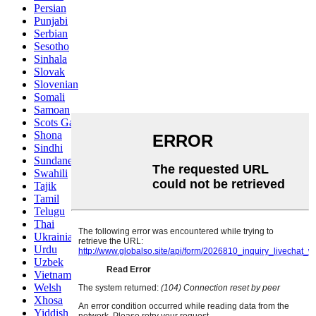
Persian
Punjabi
Serbian
Sesotho
Sinhala
Slovak
Slovenian
Somali
Samoan
Scots Gaelic
Shona
Sindhi
Sundanese
Swahili
Tajik
Tamil
Telugu
Thai
Ukrainian
Urdu
Uzbek
Vietnamese
Welsh
Xhosa
Yiddish