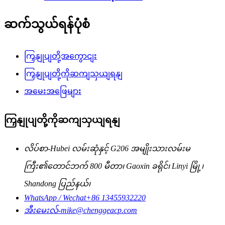
ဆက်သွယ်ရန်ပုံစံ
ကြှနျုပျတို့အကွောငျး
ကြှနျုပျတို့ကိုဆကျသှယျရနျ
အမေးအဖြေများ
ကြှနျုပျတို့ကိုဆကျသှယျရနျ
လိပ်စာ-
Hubei လမ်းဆုံနှင့် G206 အမျိုးသားလမ်းမ
ကြီး၏တောင်ဘက် 800 မီတာ၊ Gaoxin ခရိုင်၊ Linyi မြို့၊
Shandong ပြည်နယ်၊
WhatsApp / Wechat
+86 13455932220
အီးမေးလ်-
mike@chenggeacp.com