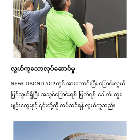
လွယ်ကူသောလုပ်ဆောင်မှု
NEWCOBOND ACP တွင် အားကောင်းပြီး ပြောင်းလွယ်
ပြင်လွယ်ရှိပြီး အသွင်ပြောင်းရန်၊ ဖြတ်ရန်၊ ခေါက်၊ တူး၊
မျဉ်းကွေးနှင့် ၎င်းတို့ကို တပ်ဆင်ရန် လွယ်ကူသည်။