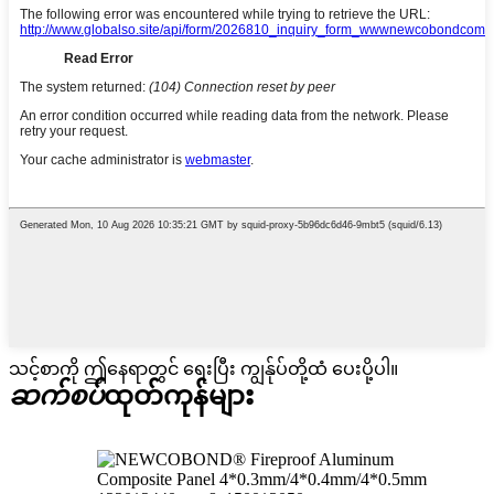
သင့်စာကို ဤနေရာတွင် ရေးပြီး ကျွန်ုပ်တို့ထံ ပေးပို့ပါ။
ဆက်စပ်
ထုတ်ကုန်များ