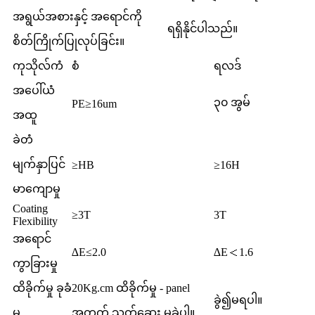
အရွယ်အစားနှင့် အရောင်ကို
ရရှိနိုင်ပါသည်။
စိတ်ကြိုက်ပြုလုပ်ခြင်း။
ကုသိုလ်ကံ
စံ
ရလဒ်
အပေါ်ယံ
၃၀ အွမ်
PE≥16um
အထူ
ခဲတံ
မျက်နှာပြင်
≥HB
≥16H
မာကျောမှု
Coating
≥3T
3T
Flexibility
အရောင်
∆E≤2.0
∆E＜1.6
ကွာခြားမှု
ထိခိုက်မှု ခုခံ
20Kg.cm ထိခိုက်မှု - panel
ခွဲ၍မရပါ။
မှု
အတွက် သုတ်ဆေး မခွဲပါ။