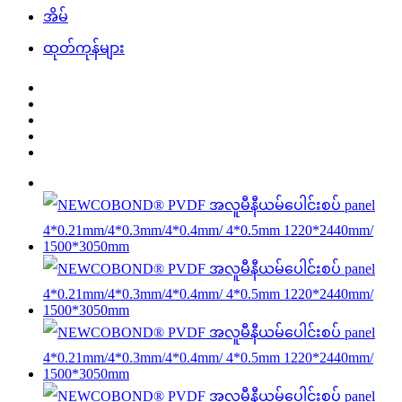
အိမ်
ထုတ်ကုန်များ