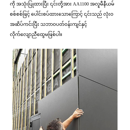
ကို အသုံးပြုထားပြီး ၎င်းတို့အား AA1100 အလူမီနီယမ်
စစ်စစ်ဖြင့် ပေါင်းစပ်ထားသောကြောင့် ၎င်းသည် လုံးဝ
အဆိပ်ကင်းပြီး သဘာဝပတ်ဝန်းကျင်နှင့်
လိုက်လျောညီထွေမဖြစ်ပါ။