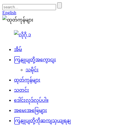
English
အိမ်
ကြှနျုပျတို့အကွောငျး
သမိုင်း
ထုတ်ကုန်များ
သတင်း
ဒေါင်းလုဒ်လုပ်ပါ။
အမေးအဖြေများ
ကြှနျုပျတို့ကိုဆကျသှယျရနျ