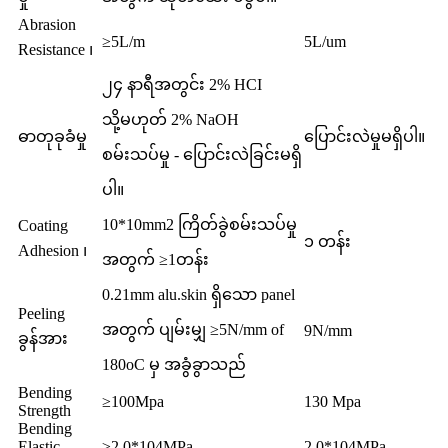
Abrasion
≥5L/m
5L/um
Resistance ၊
၂၄ နာရီအတွင်း 2% HCI
သို့မဟုတ် 2% NaOH
ဓာတုခုခံမှု
ပြောင်းလဲမှုမရှိပါ။
စမ်းသပ်မှု - ပြောင်းလဲခြင်းမရှိ
ပါ။
10*10mm2 ကြိတ်ခွဲစမ်းသပ်မှု
Coating
၁ တန်း
Adhesion ၊
အတွက် ≥1တန်း
0.21mm alu.skin ရှိသော panel
Peeling
အတွက် ပျမ်းမျှ ≥5N/mm of
9N/mm
ခွန်အား
180oC မှ အခွံခွာသည်
Bending
≥100Mpa
130 Mpa
Strength
Bending
Elastic
≥2.0*104MPa
2.0*104MPa