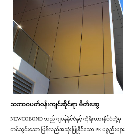
သဘာဝပတ်ဝန်းကျင်ဆိုင်ရာ မိတ်ဆွေ
NEWCOBOND သည် ဂျပန်နိုင်ငံနှင့် ကိုရီးယားနိုင်ငံတို့မှ
တင်သွင်းသော ပြန်လည်အသုံးပြုနိုင်သော PE ပစ္စည်းများ