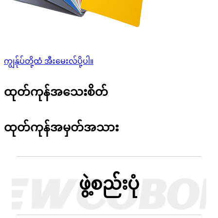
ကျွန်ုပ်တို့ထံ အီးမေးလ်ပို့ပါ။
ထုတ်ကုန်အသေးစိတ်
ထုတ်ကုန်အမှတ်အသား
ဖွဲ့စည်းပုံ