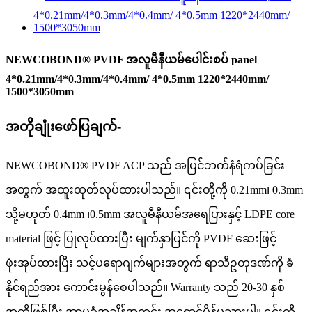
NEWCOBOND® PVDF အလူမီနီယမ်ပေါင်းစပ် panel
4*0.21mm/4*0.3mm/4*0.4mm/ 4*0.5mm 1220*2440mm/
1500*3050mm
အတိုချုံးဖော်ပြချက်-
NEWCOBOND® PVDF ACP သည် အပြင်ဘက်နံရံကပ်ခြင်း
အတွက် အထူးထုတ်လုပ်ထားပါသည်။ ၎င်းတို့ကို 0.21mm၊ 0.3mm
သို့မဟုတ် 0.4mm ၊0.5mm အလူမီနီယမ်အရေပြားနှင့် LDPE core
material ဖြင့် ပြုလုပ်ထားပြီး မျက်နှာပြင်ကို PVDF ဆေးဖြင့်
ဖုံးအုပ်ထားပြီး သင့်ပရောဂျက်များအတွက် ရာသီဥတုဒဏ်ကို ခံ
နိုင်ရည်အား ကောင်းမွန်စေပါသည်။ Warranty သည် 20-30 နှစ်
အထိဖြစ်ပြီး အာမခံအချိန်အတွင်း အရောင်မှိန်မသွားပါ။ ၎င်းတို့