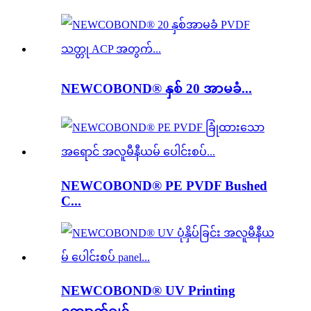
NEWCOBOND® နှစ် 20 အာမခံ...
NEWCOBOND® PE PVDF Bushed
C...
NEWCOBOND® UV Printing