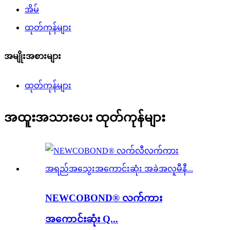
အိမ်
ထုတ်ကုန်များ
အမျိုးအစားများ
ထုတ်ကုန်များ
အထူးအသားပေး ထုတ်ကုန်များ
NEWCOBOND® လက်ကား
အကောင်းဆုံး Q...