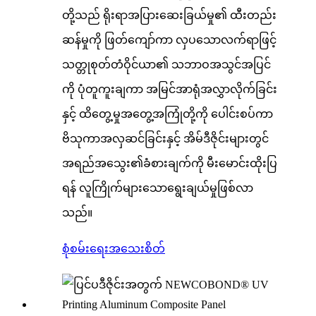
တို့သည် ရိုးရာအပြားဆေးခြယ်မှု၏ ထီးတည်း
ဆန်မှုကို ဖြတ်ကျော်ကာ လှပသောလက်ရာဖြင့်
သတ္တုစုတ်တံဝိုင်ယာ၏ သဘာဝအသွင်အပြင်
ကို ပုံတူကူးချကာ အမြင်အာရုံအလွှာလိုက်ခြင်း
နှင့် ထိတွေ့မှုအတွေ့အကြုံတို့ကို ပေါင်းစပ်ကာ
ဗိသုကာအလှဆင်ခြင်းနှင့် အိမ်ဒီဇိုင်းများတွင်
အရည်အသွေး၏ခံစားချက်ကို မီးမောင်းထိုးပြ
ရန် လူကြိုက်များသောရွေးချယ်မှုဖြစ်လာ
သည်။
စုံစမ်းရေး
အသေးစိတ်