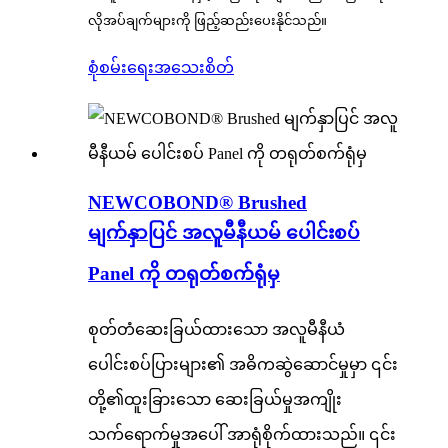
လိုအပ်ချက်များကို ဖြည့်ဆည်းပေးနိုင်သည်။
စုံစမ်းရေး
အသေးစိတ်
NEWCOBOND® Brushed
မျက်နှာပြင် အလူမီနီယမ် ပေါင်းစပ်
Panel ကို တရုတ်စက်ရုံမှ
စုတ်တံဆေးခြယ်ထားသော အလူမီနီယံ
ပေါင်းစပ်ပြားများ၏ အဓိကဆွဲဆောင်မှုမှာ ၎င်း
တို့၏ထူးခြားသော ဆေးခြယ်မှုအကျိုး
သက်ရောက်မှုအပေါ် အာရုံစိုက်ထားသည်။ ၎င်း