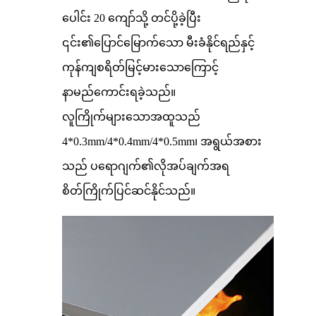
ပေါင်း 20 ကျော်သို့ တင်ပို့ခဲ့ပြီး
၎င်း၏ပြောင်မြောက်သော မီးခံနိုင်ရည်နှင့်
ကုန်ကျစရိတ်မြင့်မားသောကြောင့်
နာမည်ကောင်းရခဲ့သည်။
လူကြိုက်များသောအထူသည်
4*0.3mm/4*0.4mm/4*0.5mm၊ အရွယ်အစား
သည် ပရောဂျက်၏လိုအပ်ချက်အရ
စိတ်ကြိုက်ပြင်ဆင်နိုင်သည်။