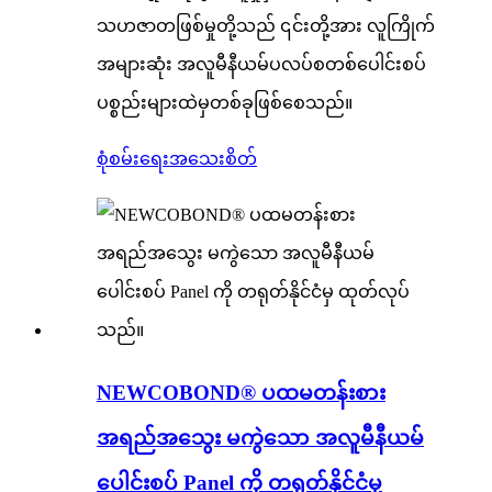
သဟဇာတဖြစ်မှုတို့သည် ၎င်းတို့အား လူကြိုက်
အများဆုံး အလူမီနီယမ်ပလပ်စတစ်ပေါင်းစပ်
ပစ္စည်းများထဲမှတစ်ခုဖြစ်စေသည်။
စုံစမ်းရေး
အသေးစိတ်
NEWCOBOND® ပထမတန်းစား
အရည်အသွေး မကွဲသော အလူမီနီယမ်
ပေါင်းစပ် Panel ကို တရုတ်နိုင်ငံမှ