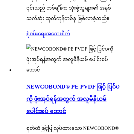
၎င်းသည် တစ်ချိန်က သုံးစွဲသူများ၏ အနှစ်
သက်ဆုံး ထုတ်ကုန်တစ်ခု ဖြစ်လာခဲ့သည်။
စုံစမ်းရေး
အသေးစိတ်
NEWCOBOND® PE PVDF ဖြင့် ပြင်ပ
ကို ဖုံးအုပ်ရန်အတွက် အလူမီနီယမ်
ပေါင်းစပ် ဘောင်
စုတ်တံဖြင့်ပြုလုပ်ထားသော NEWCOBOND®