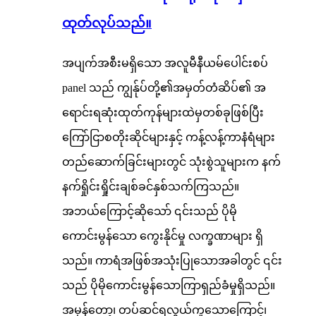
ထုတ်လုပ်သည်။
အပျက်အစီးမရှိသော အလူမီနီယမ်ပေါင်းစပ်
panel သည် ကျွန်ုပ်တို့၏အမှတ်တံဆိပ်၏ အ
ရောင်းရဆုံးထုတ်ကုန်များထဲမှတစ်ခုဖြစ်ပြီး
ကြော်ငြာစတိုးဆိုင်များနှင့် ကန့်လန့်ကာနံရံများ
တည်ဆောက်ခြင်းများတွင် သုံးစွဲသူများက နက်
နက်ရှိုင်းရှိုင်းချစ်ခင်နှစ်သက်ကြသည်။
အဘယ်ကြောင့်ဆိုသော် ၎င်းသည် ပိုမို
ကောင်းမွန်သော ကွေးနိုင်မှု လက္ခဏာများ ရှိ
သည်။ ကာရံအဖြစ်အသုံးပြုသောအခါတွင် ၎င်း
သည် ပိုမိုကောင်းမွန်သောကြာရှည်ခံမှုရှိသည်။
အမှန်တော့၊ တပ်ဆင်ရလွယ်ကူသောကြောင့်၊