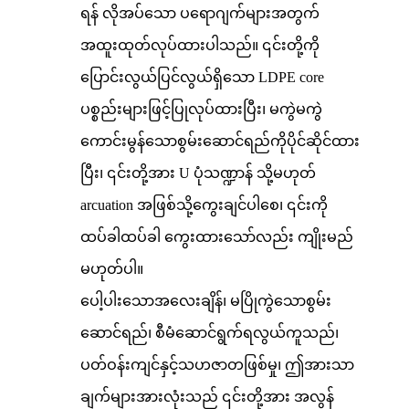
ရန် လိုအပ်သော ပရောဂျက်များအတွက်
အထူးထုတ်လုပ်ထားပါသည်။ ၎င်းတို့ကို
ပြောင်းလွယ်ပြင်လွယ်ရှိသော LDPE core
ပစ္စည်းများဖြင့်ပြုလုပ်ထားပြီး၊ မကွဲမကွဲ
ကောင်းမွန်သောစွမ်းဆောင်ရည်ကိုပိုင်ဆိုင်ထား
ပြီး၊ ၎င်းတို့အား U ပုံသဏ္ဍာန် သို့မဟုတ်
arcuation အဖြစ်သို့ကွေးချင်ပါစေ၊ ၎င်းကို
ထပ်ခါထပ်ခါ ကွေးထားသော်လည်း ကျိုးမည်
မဟုတ်ပါ။
ပေါ့ပါးသောအလေးချိန်၊ မပြိုကွဲသောစွမ်း
ဆောင်ရည်၊ စီမံဆောင်ရွက်ရလွယ်ကူသည်၊
ပတ်ဝန်းကျင်နှင့်သဟဇာတဖြစ်မှု၊ ဤအားသာ
ချက်များအားလုံးသည် ၎င်းတို့အား အလွန်