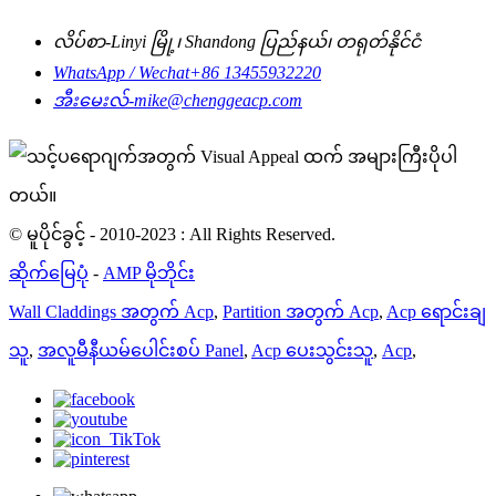
လိပ်စာ-
Linyi မြို့၊ Shandong ပြည်နယ်၊ တရုတ်နိုင်ငံ
WhatsApp / Wechat
+86 13455932220
အီးမေးလ်-
mike@chenggeacp.com
© မူပိုင်ခွင့် - 2010-2023 : All Rights Reserved.
ဆိုက်မြေပုံ
-
AMP မိုဘိုင်း
Wall Claddings အတွက် Acp
,
Partition အတွက် Acp
,
Acp ရောင်းချ
သူ
,
အလူမီနီယမ်ပေါင်းစပ် Panel
,
Acp ပေးသွင်းသူ
,
Acp
,