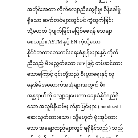
အတိုင်းအတာ လိုက်လျောညီထွေရှိမှု၊ စိန်ခေါ်မှု
ရှိသော ဆက်တင်များတွင်ပင် ကွဲထွက်ခြင်း
သို့မဟုတ် ပုံပျက်ခြင်းမဖြစ်စေရန် သေချာ
စေသည်။ ASTM နှင့် EN ကဲ့သို့သော
နိုင်ငံတကာဘေးကင်းရေးစံနှုန်းများနှင့် ကိုက်
ညီသည့် မီးမညွှတ်သော core ဖြင့် တပ်ဆင်ထား
သောကြောင့် ၎င်းတို့သည် စီးပွားရေးနှင့် လူ
နေအိမ်အဆောက်အအုံများအတွက် မီး
အန္တရာယ်ကို လျှော့ချပေးကာ ချေးခံနိုင်ရည်ရှိ
သော အလူမီနီယမ်မျက်နှာပြင်များ ( anodized ၊
ဆေးသုတ်ထားသော ၊ သို့မဟုတ် ဖုံးအုပ်ထား
သော အချောထည်များတွင် ရရှိနိုင်သည် ) သည်