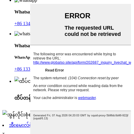
Whatsapp
+86 13455932220
Whatsapp
WhatsApp
+86 13371278002
ထိပ်တန်း
အီးမေးလ်ပို့ပါ။
x