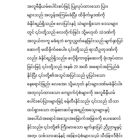
အလူမီနီယမ်ပေါင်းစပ်ဖြင့် ပြုလုပ်ထားသော ပြား
များသည် အလွန်အကြမ်းခံပြီး ထိခိုက်မှုဒဏ်ကို
ခံနိုင်ရည်ရှိသည်။ လေပြင်းနှင့် သဲများရှိသော ဒေသများ
တွင် ၎င်းတို့သည် လေတိုက်ခြင်း သို့မဟုတ် သဲဒဏ်ကို
အလွယ်တကူ မခံရဘဲ ကွေးညွှတ်နေခြင်းသည် မျက်နှာပြင်
ဆေးကို မထိခိုက်စေပါ။ ၎င်းတို့သည် ရာသီဥတုဒဏ်ကို
လည်း ခံနိုင်ရည်ရှိသည်။ ဖလိုရိုကာဗွန်ဆေးကို ဖုံးအုပ်ထား
ခြင်းဖြင့် ၎င်းတို့သည် အနှစ် 20 အထိ အရောင်အကြည်ခံ
နိုင်ပြီး ၎င်းတို့၏အသွင်အပြင်သည် ပူပြင်းသော
နေရောင်ခြည်၊ လေအေး သို့မဟုတ် နှင်းများဒဏ်မခံနိုင်ပါ။
အတုလုပ်ထားသော ကျောက်ပုံစံများကို အလူမီနီယမ်
ပေါင်းစပ်ပြားများဖြင့် ဖန်တီးနိုင်သည်၊ ၎င်းသည် သိသာ
ထင်ရှားသော တန်ဆာဆင်မှုအရည်အသွေးများနှင့်
အပေါ်ယံအရောင်အသွေးအမြောက်အမြားကို ပေးဆောင်
နိုင်သည်။ ၎င်းတို့၏ ကြီးမားသော မျက်နှာပြင် ညီညာမှုနှင့်
အတူ၊ သစ်သားဆန်နှင့် အခြားပုံစံများသည် သီးခြားဒီဇိုင်း