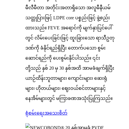
မီလီမီတာ အတိုင်းအတာရှိသော အလူမီနီယမ်
သတ္တုပြားဖြင့် LDPE core ပစ္စည်းဖြင့် ဖွဲ့စည်း
ထားသည်။ FEVE အရောင်ကို မျက်နှာပြင်ပေါ်
တွင် လိမ်းပေးခြင်းဖြင့် ထူးခြားသော ရာသီဥတု
ဒဏ်ကို ခံနိုင်ရည်ရှိပြီး တောက်ပသော စွမ်း
ဆောင်ရည်ကို ပေးစွမ်းနိုင်ပါသည်။ ၎င်း
တို့သည် နှစ် 20 မှ 30 နှစ်အထိ အာမခံချက်ရှိပြီး
ယာဉ်ထိန်းဘူတာများ၊ ကျောင်းများ၊ ဆေးရုံ
များ၊ ဟိုတယ်များ၊ ဈေးဝယ်စင်တာများနှင့်
နေအိမ်များတွင် မကြာခဏအသုံးပြုကြသည်။
စုံစမ်းရေး
အသေးစိတ်