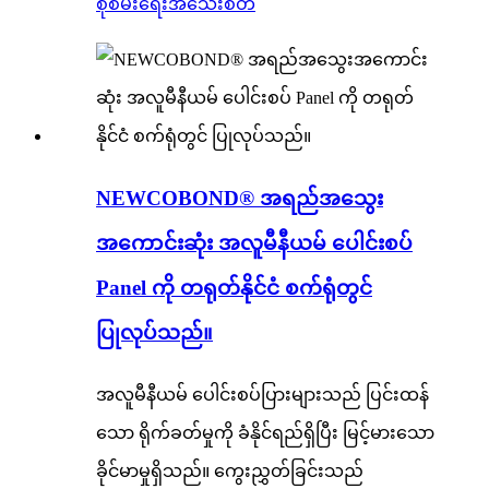
စုံစမ်းရေး
အသေးစိတ်
NEWCOBOND® အရည်အသွေး
အကောင်းဆုံး အလူမီနီယမ် ပေါင်းစပ်
Panel ကို တရုတ်နိုင်ငံ စက်ရုံတွင်
ပြုလုပ်သည်။
အလူမီနီယမ် ပေါင်းစပ်ပြားများသည် ပြင်းထန်
သော ရိုက်ခတ်မှုကို ခံနိုင်ရည်ရှိပြီး မြင့်မားသော
ခိုင်မာမှုရှိသည်။ ကွေးညွှတ်ခြင်းသည်