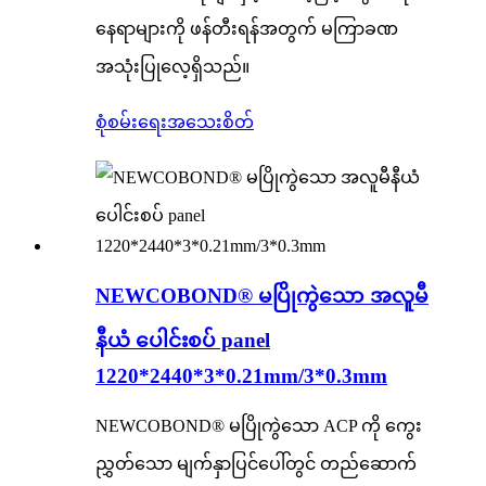
နေရာများကို ဖန်တီးရန်အတွက် မကြာခဏ
အသုံးပြုလေ့ရှိသည်။
စုံစမ်းရေး
အသေးစိတ်
NEWCOBOND® မပြိုကွဲသော အလူမီ
နီယံ ပေါင်းစပ် panel
1220*2440*3*0.21mm/3*0.3mm
NEWCOBOND® မပြိုကွဲသော ACP ကို ​​ကွေး
ညွှတ်သော မျက်နှာပြင်ပေါ်တွင် တည်ဆောက်