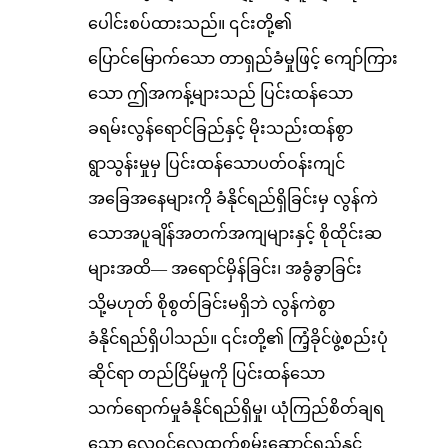
ပေါင်းစပ်ထားသည်။ ၎င်းတို့၏
ပြောင်မြောက်သော တာရှည်ခံမှုဖြင့် ကျော်ကြား
သော ဤအကန့်များသည် ပြင်းထန်သော
ခရမ်းလွန်ရောင်ခြည်နှင့် မိုးသည်းထန်စွာ
ရွာသွန်းမှုမှ ပြင်းထန်သောပတ်ဝန်းကျင်
အခြေအနေများကို ခံနိုင်ရည်ရှိခြင်းမှ လွန်ကဲ
သောအပူချိန်အတက်အကျများနှင့် စိုထိုင်းဆ
များအထိ— အရောင်မှိန်ခြင်း၊ အခွံခွာခြင်း
သို့မဟုတ် စိုစွတ်ခြင်းမရှိဘဲ လွန်ကဲစွာ
ခံနိုင်ရည်ရှိပါသည်။ ၎င်းတို့၏ ကြံ့ခိုင်ဖွဲ့စည်းပုံ
ဆိုင်ရာ တည်ငြိမ်မှုကို ပြင်းထန်သော
သက်ရောက်မှုခံနိုင်ရည်ရှိမှု၊ ယုံကြည်စိတ်ချရ
သော လေဝင်လေထွက်စွမ်းဆောင်ရည်နှင့်