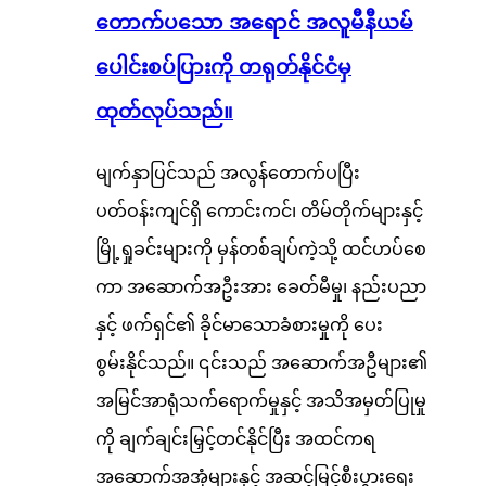
တောက်ပသော အရောင် အလူမီနီယမ်
ပေါင်းစပ်ပြားကို တရုတ်နိုင်ငံမှ
ထုတ်လုပ်သည်။
မျက်နှာပြင်သည် အလွန်တောက်ပပြီး
ပတ်ဝန်းကျင်ရှိ ကောင်းကင်၊ တိမ်တိုက်များနှင့်
မြို့ရှုခင်းများကို မှန်တစ်ချပ်ကဲ့သို့ ထင်ဟပ်စေ
ကာ အဆောက်အဦးအား ခေတ်မီမှု၊ နည်းပညာ
နှင့် ဖက်ရှင်၏ ခိုင်မာသောခံစားမှုကို ပေး
စွမ်းနိုင်သည်။ ၎င်းသည် အဆောက်အဦများ၏
အမြင်အာရုံသက်ရောက်မှုနှင့် အသိအမှတ်ပြုမှု
ကို ချက်ချင်းမြှင့်တင်နိုင်ပြီး အထင်ကရ
အဆောက်အအုံများနှင့် အဆင့်မြင့်စီးပွားရေး