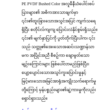
PE PVDF Bushed Color အလူမီနီယံပေါင်းစပ်
ပြားများ၏ အဓိကအားသာချက်မှာ
၎င်း၏ထူးခြားသောအသွင်အပြင် ကျက်သရေ
ရှိပြီး စတိုင်လ်ကျကျ ပြောင်းလဲနိုင်စွမ်းရှိသည်။
၎င်း၏ မျက်နှာပြင်ကို ပွတ်တိုက်ပြီးပါက၊ ၎င်း
သည် သတ္တု၏အေးသောအဆင်းသဏ္ဍာန်သာ
မက အပြိုင်အညီ စီစဥ်ကာ ချောမွတ်သော
မျဉ်းကြောင်းများ ဖြစ်ပေါ်လာမည်ဖြစ်ပြီး၊
ပျော့ပျောင်းသောအသွင်ကူးပြောင်းမှုနှင့်
မြင့်မားသောအမြင်အာရုံအကျိုးသက်ရောက်မှု
တို့ကြောင့် မှန်ပစ္စည်းများ၏ချဲ့ကားမှုကိုလည်း
ရှောင်ရှားသည်။