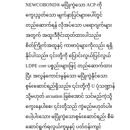
NEWCOBOND® မပြိုကွဲသော ACP ကို ​​
ကွေးညွတ်သော မျက်နှာပြင်များပေါ်တွင်
တည်ဆောက်ရန် လိုအပ်သော ပရောဂျက်များ
အတွက် အထူးဒီဇိုင်းထုတ်ထားပါသည်။
စိတ်ကြိုက်အထူနှင့် ကာဗာပုံများကိုလည်း ရရှိ
နိုင်ပါသည်။ ၎င်းတို့ကို ပြောင်းလွယ်ပြင်လွယ်
LDPE core ပစ္စည်းများဖြင့် တည်ဆောက်ထား
ပြီး အလွန်ကောင်းမွန်သော မပြိုကွဲနိုင်သော
စွမ်းဆောင်ရည်ရှိသည်။ ၎င်းတို့ကို U ပုံသဏ္ဍာန်
သို့မဟုတ် arcuation ဖြစ်အောင် သင်မည်ကဲ့သို့
ကွေးနေပါစေ၊ ၎င်းတို့သည် ကွဲမည်မဟုတ်ပါ။
ပေါ့ပါးသော၊ မပြိုကွဲသောစွမ်းဆောင်ရည်၊ စီမံ
ဆောင်ရွက်ရလွယ်ကူမှုနှင့် ပတ်ဝန်းကျင်