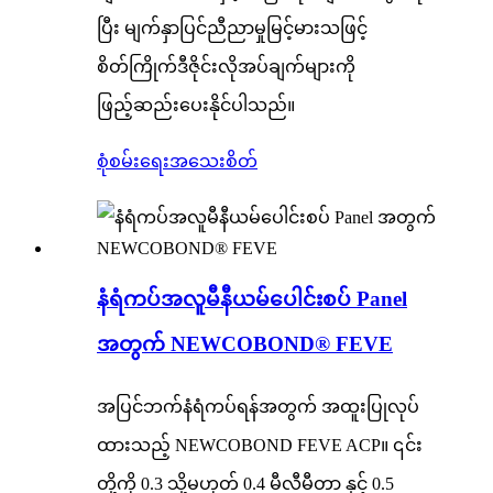
ပြီး မျက်နှာပြင်ညီညာမှုမြင့်မားသဖြင့်
စိတ်ကြိုက်ဒီဇိုင်းလိုအပ်ချက်များကို
ဖြည့်ဆည်းပေးနိုင်ပါသည်။
စုံစမ်းရေး
အသေးစိတ်
နံရံကပ်အလူမီနီယမ်ပေါင်းစပ် Panel
အတွက် NEWCOBOND® FEVE
အပြင်ဘက်နံရံကပ်ရန်အတွက် အထူးပြုလုပ်
ထားသည့် NEWCOBOND FEVE ACP။ ၎င်း
တို့ကို 0.3 သို့မဟုတ် 0.4 မီလီမီတာ နှင့် 0.5