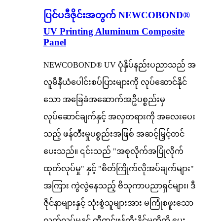
ပြင်ပဒီဇိုင်းအတွက် NEWCOBOND®
UV Printing Aluminum Composite
Panel
NEWCOBOND® UV ပုံနှိပ်နည်းပညာသည် အ
လူမီနီယံပေါင်းစပ်ပြားများကို လုပ်ဆောင်နိုင်
သော အခြေခံအဆောက်အဦပစ္စည်းမှ
လုပ်ဆောင်ချက်နှင့် အလှတရားကို အလေးပေး
သည့် ဖန်တီးမှုပစ္စည်းအဖြစ် အဆင့်မြှင့်တင်
ပေးသည်။ ၎င်းသည် "အစုလိုက်အပြုံလိုက်
ထုတ်လုပ်မှု" နှင့် "စိတ်ကြိုက်လိုအပ်ချက်များ"
အကြား ကွဲလွဲနေသည့် ဗိသုကာပညာရှင်များ၊ ဒီ
ဇိုင်နာများနှင့် သုံးစွဲသူများအား မကြုံစဖူးသော
လွတ်လပ်မှုနှင့် တီထွင်ဖန်တီးနိုင်မှုတို့ကို ပေး