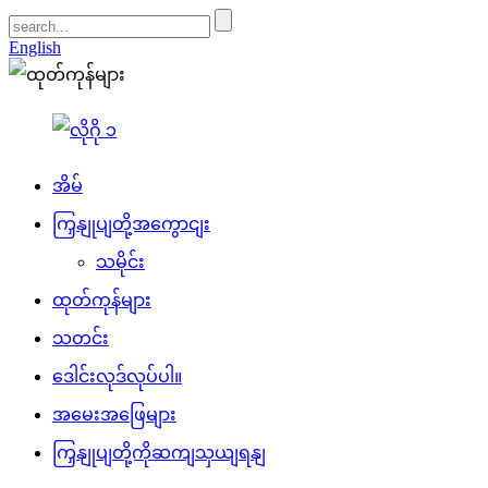
English
အိမ်
ကြှနျုပျတို့အကွောငျး
သမိုင်း
ထုတ်ကုန်များ
သတင်း
ဒေါင်းလုဒ်လုပ်ပါ။
အမေးအဖြေများ
ကြှနျုပျတို့ကိုဆကျသှယျရနျ