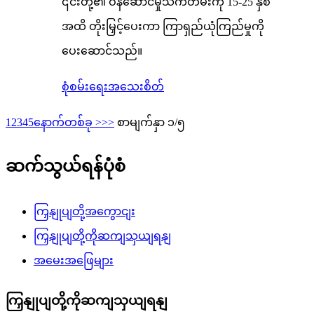
၎င်းတို့၏ ဝန်ဆောင်မှုသက်တမ်းကို 15-25 နှစ်
အထိ တိုးမြှင့်ပေးကာ ကြာရှည်ယုံကြည်မှုကို
ပေးဆောင်သည်။
စုံစမ်းရေး
အသေးစိတ်
1
2
3
4
5
နောက်တစ်ခု >
>>
စာမျက်နှာ ၁/၅
ဆက်သွယ်ရန်ပုံစံ
ကြှနျုပျတို့အကွောငျး
ကြှနျုပျတို့ကိုဆကျသှယျရနျ
အမေးအဖြေများ
ကြှနျုပျတို့ကိုဆကျသှယျရနျ