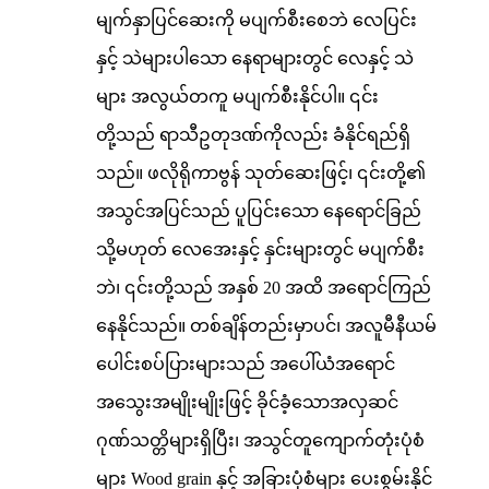
မျက်နှာပြင်ဆေးကို မပျက်စီးစေဘဲ လေပြင်း
နှင့် သဲများပါသော နေရာများတွင် လေနှင့် သဲ
များ အလွယ်တကူ မပျက်စီးနိုင်ပါ။ ၎င်း
တို့သည် ရာသီဥတုဒဏ်ကိုလည်း ခံနိုင်ရည်ရှိ
သည်။ ဖလိုရိုကာဗွန် သုတ်ဆေးဖြင့်၊ ၎င်းတို့၏
အသွင်အပြင်သည် ပူပြင်းသော နေရောင်ခြည်
သို့မဟုတ် လေအေးနှင့် နှင်းများတွင် မပျက်စီး
ဘဲ၊ ၎င်းတို့သည် အနှစ် 20 အထိ အရောင်ကြည်
နေနိုင်သည်။ တစ်ချိန်တည်းမှာပင်၊ အလူမီနီယမ်
ပေါင်းစပ်ပြားများသည် အပေါ်ယံအရောင်
အသွေးအမျိုးမျိုးဖြင့် ခိုင်ခံ့သောအလှဆင်
ဂုဏ်သတ္တိများရှိပြီး၊ အသွင်တူကျောက်တုံးပုံစံ
များ Wood grain နှင့် အခြားပုံစံများ ပေးစွမ်းနိုင်