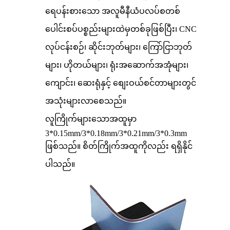
ရေပန်းစားသော အလူမီနီယံပလပ်စတစ်
ပေါင်းစပ်ပစ္စည်းများထဲမှတစ်ခုဖြစ်ပြီး၊ CNC
လုပ်ငန်းစဉ်၊ ဆိုင်းဘုတ်များ၊ ကြော်ငြာဘုတ်
များ၊ ဟိုတယ်များ၊ ရုံးအဆောက်အအုံများ၊
ကျောင်း၊ ဆေးရုံနှင့် စျေးဝယ်စင်တာများတွင်
အသုံးများလာစေသည်။
လူကြိုက်များသောအထူမှာ
3*0.15mm/3*0.18mm/3*0.21mm/3*0.3mm
ဖြစ်သည်။ စိတ်ကြိုက်အထူကိုလည်း ရရှိနိုင်
ပါသည်။