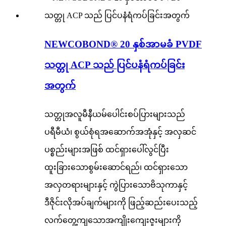
NEWCOBOND® 20 နှစ်အာမခံ PVDF
သတ္တု ACP သည် ပြင်ပနံရံကပ်ခြင်း
အတွက်
သတ္တုအလူမီနီယမ်ပေါင်းစပ်ပြားများသည်
ပရီမီယံ၊ စွယ်စုံရအဆောက်အအုံနှင့် အလှဆင်
ပစ္စည်းများအဖြစ် ထင်ရှားပေါ်လွင်ပြီး
ထူးခြားသောစွမ်းဆောင်ရည်၊ ထင်ရှားသော
အလှတရားများနှင့် ကွဲပြားသောဗိသုကာနှင့်
ဒီဇိုင်းလိုအပ်ချက်များကို ဖြည့်ဆည်းပေးသည့်
လက်တွေ့ကျသောအကျိုးကျေးဇူးများကို