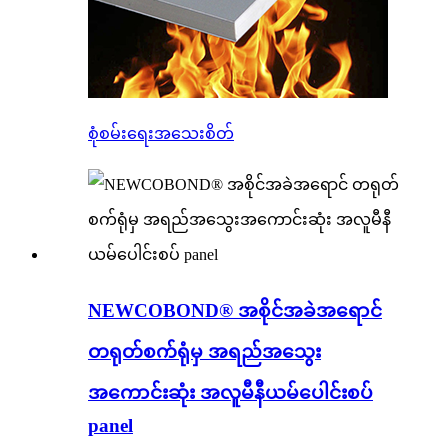
စုံစမ်းရေး
အသေးစိတ်
NEWCOBOND® အစိုင်အခဲအရောင်
တရုတ်စက်ရုံမှ အရည်အသွေး
အကောင်းဆုံး အလူမီနီယမ်ပေါင်းစပ်
panel