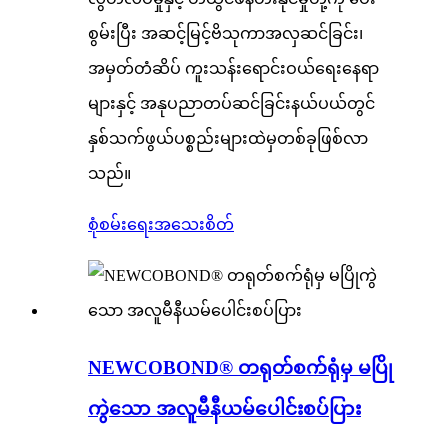
စွမ်းပြီး အဆင့်မြင့်ဗိသုကာအလှဆင်ခြင်း၊
အမှတ်တံဆိပ် ကူးသန်းရောင်းဝယ်ရေးနေရာ
များနှင့် အနုပညာတပ်ဆင်ခြင်းနယ်ပယ်တွင်
နှစ်သက်ဖွယ်ပစ္စည်းများထဲမှတစ်ခုဖြစ်လာ
သည်။
စုံစမ်းရေး
အသေးစိတ်
NEWCOBOND® တရုတ်စက်ရုံမှ မပြို
ကွဲသော အလူမီနီယမ်ပေါင်းစပ်ပြား