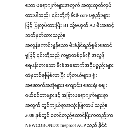
သော ပရောဂျက်များအတွက် အထူးထုတ်လုပ်
ထားပါသည်။ ၎င်းတို့ကို မီးခံ core ပစ္စည်းများ
ဖြင့် ပြုလုပ်ထားပြီး B1 သို့မဟုတ် A2 မီးအဆင့်
သတ်မှတ်ထားသည်။
အလွန်ကောင်းမွန်သော မီးခံနိုင်ရည်စွမ်းဆောင်
မှုဖြင့် ၎င်းတို့သည် ကမ္ဘာတစ်ဝှမ်းရှိ အလွန်
ရေပန်းစားသော မီးခံအဆောက်အဦပစ္စည်းများ
ထဲမှတစ်ခုဖြစ်လာပြီး ဟိုတယ်များ၊ ရုံး
အဆောက်အအုံများ၊ ကျောင်း၊ ဆေးရုံ၊ စျေး
ဝယ်စင်တာများနှင့် အခြားပရောဂျက်များစွာ
အတွက် တွင်ကျယ်စွာအသုံးပြုလာပါသည်။
2008 နှစ်တွင် စတင်တည်ထောင်ပြီးကတည်းက
NEWCOBOND® fireproof ACP သည် နိုင်ငံ