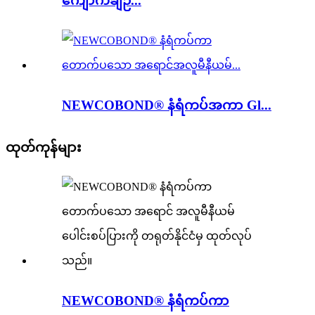
ကျောက်ချဉ်...
NEWCOBOND® နံရံကပ်အကာ Gl...
ထုတ်ကုန်များ
NEWCOBOND® နံရံကပ်ကာ