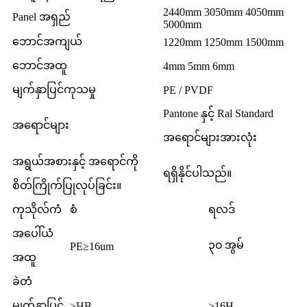
2440mm 3050mm 4050mm
Panel အရှည်
5000mm
ဘောင်အကျယ်
1220mm 1250mm 1500mm
ဘောင်အထူ
4mm 5mm 6mm
မျက်နှာပြင်ကုသမှု
PE / PVDF
Pantone နှင့် Ral Standard
အရောင်များ
အရောင်များအားလုံး
အရွယ်အစားနှင့် အရောင်ကို
ရရှိနိုင်ပါသည်။
စိတ်ကြိုက်ပြုလုပ်ခြင်း။
ကုသိုလ်ကံ
စံ
ရလဒ်
အပေါ်ယံ
၃၀ အွမ်
PE≥16um
အထူ
ခဲတံ
မျက်နှာပြင်
≥HB
≥16H