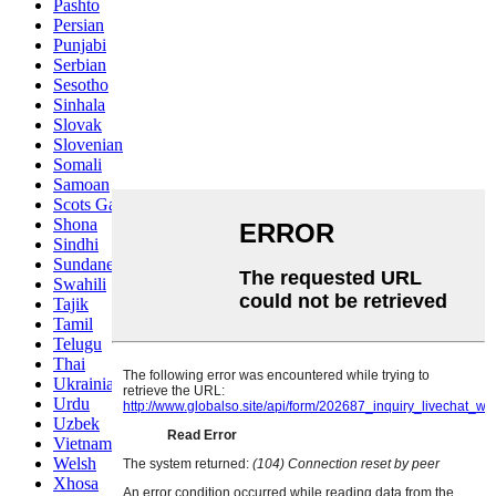
Pashto
Persian
Punjabi
Serbian
Sesotho
Sinhala
Slovak
Slovenian
Somali
Samoan
Scots Gaelic
Shona
Sindhi
Sundanese
Swahili
Tajik
Tamil
Telugu
Thai
Ukrainian
Urdu
Uzbek
Vietnamese
Welsh
Xhosa