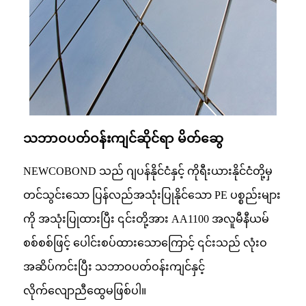
သဘာဝပတ်ဝန်းကျင်ဆိုင်ရာ မိတ်ဆွေ
NEWCOBOND သည် ဂျပန်နိုင်ငံနှင့် ကိုရီးယားနိုင်ငံတို့မှ
တင်သွင်းသော ပြန်လည်အသုံးပြုနိုင်သော PE ပစ္စည်းများ
ကို အသုံးပြုထားပြီး ၎င်းတို့အား AA1100 အလူမီနီယမ်
စစ်စစ်ဖြင့် ပေါင်းစပ်ထားသောကြောင့် ၎င်းသည် လုံးဝ
အဆိပ်ကင်းပြီး သဘာဝပတ်ဝန်းကျင်နှင့်
လိုက်လျောညီထွေမဖြစ်ပါ။