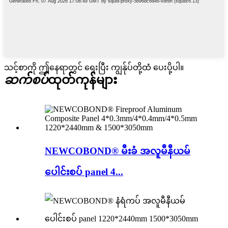
သင့်စာကို ဤနေရာတွင် ရေးပြီး ကျွန်ုပ်တို့ထံ ပေးပို့ပါ။
ဆက်စပ်
ထုတ်ကုန်များ
NEWCOBOND® မီးခံ အလူမီနီယမ်
ပေါင်းစပ် panel 4...