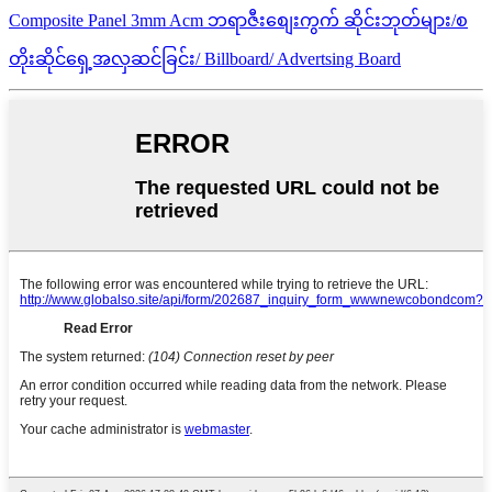
Composite Panel 3mm Acm ဘရာဇီးစျေးကွက် ဆိုင်းဘုတ်များ/စ
တိုးဆိုင်ရှေ့အလှဆင်ခြင်း/ Billboard/ Advertsing Board