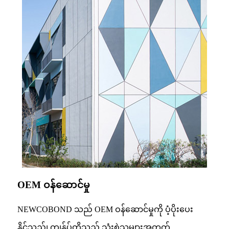
OEM ဝန်ဆောင်မှု
NEWCOBOND သည် OEM ဝန်ဆောင်မှုကို ပံ့ပိုးပေး
နိုင်သည်၊ ကျွန်ုပ်တို့သည် သုံးစွဲသူများအတွက်