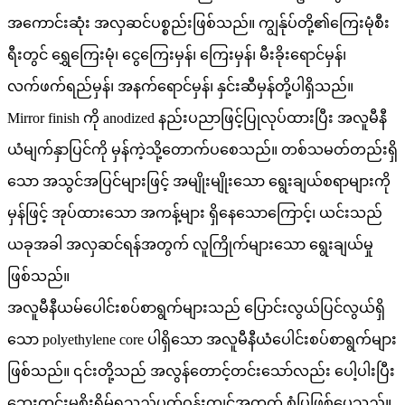
အကောင်းဆုံး အလှဆင်ပစ္စည်းဖြစ်သည်။ ကျွန်ုပ်တို့၏ကြေးမုံစီး
ရီးတွင် ရွှေကြေးမုံ၊ ငွေကြေးမှန်၊ ကြေးမှန်၊ မီးခိုးရောင်မှန်၊
လက်ဖက်ရည်မှန်၊ အနက်ရောင်မှန်၊ နှင်းဆီမှန်တို့ပါရှိသည်။
Mirror finish ကို anodized နည်းပညာဖြင့်ပြုလုပ်ထားပြီး အလူမီနီ
ယံမျက်နှာပြင်ကို မှန်ကဲ့သို့တောက်ပစေသည်။ တစ်သမတ်တည်းရှိ
သော အသွင်အပြင်များဖြင့် အမျိုးမျိုးသော ရွေးချယ်စရာများကို
မှန်ဖြင့် အုပ်ထားသော အကန့်များ ရှိနေသောကြောင့်၊ ယင်းသည်
ယခုအခါ အလှဆင်ရန်အတွက် လူကြိုက်များသော ရွေးချယ်မှု
ဖြစ်သည်။
အလူမီနီယမ်ပေါင်းစပ်စာရွက်များသည် ပြောင်းလွယ်ပြင်လွယ်ရှိ
သော polyethylene core ပါရှိသော အလူမီနီယံပေါင်းစပ်စာရွက်များ
ဖြစ်သည်။ ၎င်းတို့သည် အလွန်တောင့်တင်းသော်လည်း ပေါ့ပါးပြီး
ဘေးကင်းမှုစိုးရိမ်ရသည့်ပတ်ဝန်းကျင်အတွက် စံပြဖြစ်ပေသည်။