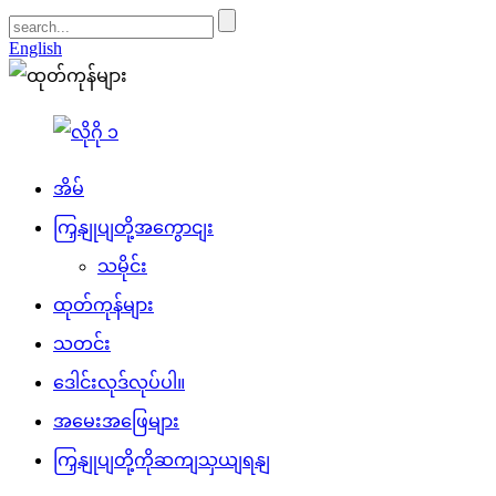
English
အိမ်
ကြှနျုပျတို့အကွောငျး
သမိုင်း
ထုတ်ကုန်များ
သတင်း
ဒေါင်းလုဒ်လုပ်ပါ။
အမေးအဖြေများ
ကြှနျုပျတို့ကိုဆကျသှယျရနျ