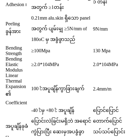
၁ တန်း
Adhesion ၊
အတွက် ≥1တန်း
0.21mm alu.skin ရှိသော panel
Peeling
အတွက် ပျမ်းမျှ ≥5N/mm of
9N/mm
ခွန်အား
180oC မှ အခွံခွာသည်
Bending
≥100Mpa
130 Mpa
Strength
Bending
Elastic
≥2.0*104MPa
2.0*104MPa
Modulus
Linear
Thermal
Expansion
100 ℃အပူချိန်ကွာခြားချက်
2.4mm/m
၏
Coefficient
-40 ℃မှ +80 ℃ အပူချိန်
ပြောင်ပြောင်
ပြောင်းလဲခြင်းမရှိဘဲ အရောင်
တောက်ပြောင်
အပူချိန်ခုခံ
ကွဲပြားပြီး ဆေးမှအပခွံခွာ
သပ်သပ်ပြောင်း
မှု