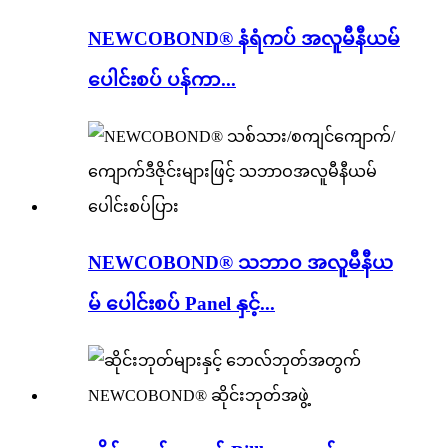
NEWCOBOND® နံရံကပ် အလူမီနီယမ်
ပေါင်းစပ် ပန်ကာ...
NEWCOBOND® သဘာဝ အလူမီနီယ
မ် ပေါင်းစပ် Panel နှင့်...