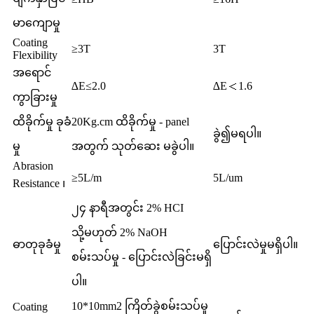
မာကျောမှု
Coating
≥3T
3T
Flexibility
အရောင်
∆E≤2.0
∆E＜1.6
ကွာခြားမှု
ထိခိုက်မှု ခုခံ
20Kg.cm ထိခိုက်မှု - panel
ခွဲ၍မရပါ။
မှု
အတွက် သုတ်ဆေး မခွဲပါ။
Abrasion
≥5L/m
5L/um
Resistance ၊
၂၄ နာရီအတွင်း 2% HCI
သို့မဟုတ် 2% NaOH
ဓာတုခုခံမှု
ပြောင်းလဲမှုမရှိပါ။
စမ်းသပ်မှု - ပြောင်းလဲခြင်းမရှိ
ပါ။
10*10mm2 ကြိတ်ခွဲစမ်းသပ်မှု
Coating