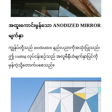
အထူးကောင်းမွန်သော ANODIZED MIRROR
မျက်နှာ
ကျွန်ုပ်တို့သည် anodization နည်းပညာကိုအသုံးပြုသည်၊
ဤ coating လုပ်ငန်းစဉ်သည် အလူမီနီယံမျက်နှာပြင်ကို
မှန်ကဲ့သို့တောက်ပစေသည်။