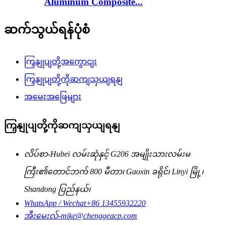
Aluminum Composite...
ဆက်သွယ်ရန်ပုံစံ
ကြှနျုပျတို့အကွောငျး
ကြှနျုပျတို့ကိုဆကျသှယျရနျ
အမေးအဖြေများ
ကြှနျုပျတို့ကိုဆကျသှယျရနျ
လိပ်စာ-
Hubei လမ်းဆုံနှင့် G206 အမျိုးသားလမ်းမ
ကြီး၏တောင်ဘက် 800 မီတာ၊ Gaoxin ခရိုင်၊ Linyi မြို့၊
Shandong ပြည်နယ်၊
WhatsApp / Wechat
+86 13455932220
အီးမေးလ်-
mike@chenggeacp.com