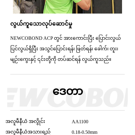
လွယ်ကူသောလုပ်ဆောင်မှု
NEWCOBOND ACP တွင် အားကောင်းပြီး ပြောင်းလွယ်
ပြင်လွယ်ရှိပြီး အသွင်ပြောင်းရန်၊ ဖြတ်ရန်၊ ခေါက်၊ တူး၊
မျဉ်းကွေးနှင့် ၎င်းတို့ကို တပ်ဆင်ရန် လွယ်ကူသည်။
ဒေတာ
အလူမီနီယံ အလွိုင်း
AA1100
အလူမီနီယံအသားရည်
0.18-0.50mm