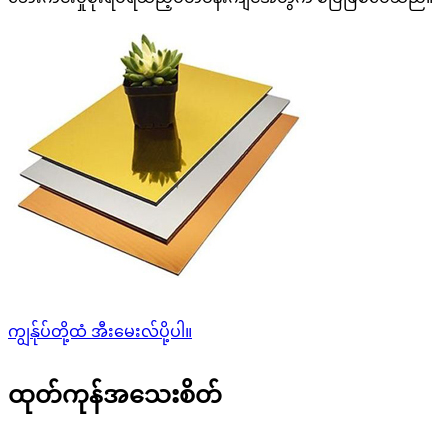
ကျွန်ုပ်တို့ထံ အီးမေးလ်ပို့ပါ။
ထုတ်ကုန်အသေးစိတ်