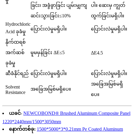
ခြင်း၊ အခွံခွာခြင်း ပျမ်းမျှကျ
ပါ။ ဆေးမှ ကျွတ်
ဆင်းသွားခြင်း≤10%
ထွက်ခြင်းမရှိပါ။
Hydrochloric
ပြောင်းလဲမှုမရှိပါ။
ပြောင်းလဲမှုမရှိပါ။
Acid ခုခံမှု
နိုက်ထရစ်
အက်ဆစ်
မူမမှန်ခြင်း ΔE≤5
ΔE4.5
ခုခံမှု
ဆီခံနိုင်ရည်
ပြောင်းလဲမှုမရှိပါ။
ပြောင်းလဲမှုမရှိပါ။
အခြေအမြစ်မရှိ
Solvent
အခြေအမြစ်မရှိပေ။
Resistance
ပေ။
ယခင်-
NEWCOBOND® Brushed Aluminum Composite Panel
1220*2440mm/1500*3050mm
နောက်တစ်ခု:
1500*5000*3*0.21mm Pe Coated Aluminum