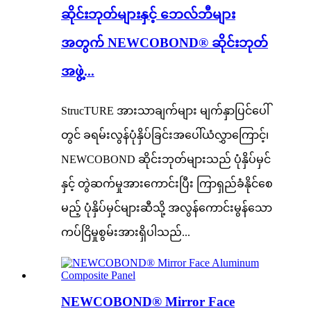
ဆိုင်းဘုတ်များနှင့် ဘေလ်ဘီများ
အတွက် NEWCOBOND® ဆိုင်းဘုတ်
အဖွဲ့...
StrucTURE အားသာချက်များ မျက်နှာပြင်ပေါ်
တွင် ခရမ်းလွန်ပုံနှိပ်ခြင်းအပေါ်ယံလွှာကြောင့်၊
NEWCOBOND ဆိုင်းဘုတ်များသည် ပုံနှိပ်မှင်
နှင့် တွဲဆက်မှုအားကောင်းပြီး ကြာရှည်ခံနိုင်စေ
မည့် ပုံနှိပ်မှင်များဆီသို့ အလွန်ကောင်းမွန်သော
ကပ်ငြိမှုစွမ်းအားရှိပါသည်...
NEWCOBOND® Mirror Face