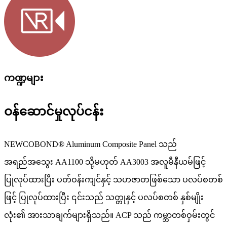
ကဏ္ဍများ
ဝန်ဆောင်မှုလုပ်ငန်း
NEWCOBOND® Aluminum Composite Panel သည်
အရည်အသွေး AA1100 သို့မဟုတ် AA3003 အလူမီနီယမ်ဖြင့်
ပြုလုပ်ထားပြီး ပတ်ဝန်းကျင်နှင့် သဟဇာတဖြစ်သော ပလပ်စတစ်
ဖြင့် ပြုလုပ်ထားပြီး ၎င်းသည် သတ္တုနှင့် ပလပ်စတစ် နှစ်မျိုး
လုံး၏ အားသာချက်များရှိသည်။ ACP သည် ကမ္ဘာတစ်ဝှမ်းတွင်