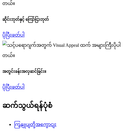
ဆိုင်းဘုတ်နှင့် ကြော်ငြာဘုတ်
ပိုပြီးဖတ်ပါ
အတွင်းခန်းအလှဆင်ခြင်း။
ပိုပြီးဖတ်ပါ
ဆက်သွယ်ရန်ပုံစံ
ကြှနျုပျတို့အကွောငျး