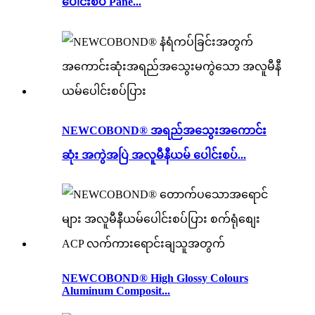
ပေါင်းစပ် Pane...
NEWCOBOND® အရည်အသွေးအကောင်း
ဆုံး အကွဲအပြဲ အလူမီနီယမ် ပေါင်းစပ်...
NEWCOBOND® High Glossy Colours
Aluminum Composit...