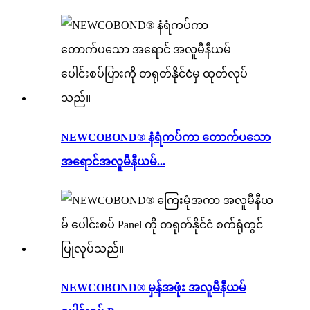
NEWCOBOND® နံရံကပ်ကာ တောက်ပသော
အရောင်အလူမီနီယမ်...
NEWCOBOND® မှန်အဖုံး အလူမီနီယမ်