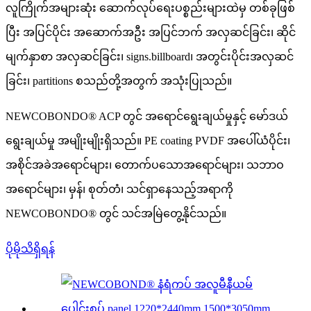
လူကြိုက်အများဆုံး ဆောက်လုပ်ရေးပစ္စည်းများထဲမှ တစ်ခုဖြစ်
ပြီး အပြင်ပိုင်း အဆောက်အဦး အပြင်ဘက် အလှဆင်ခြင်း၊ ဆိုင်
မျက်နှာစာ အလှဆင်ခြင်း၊ signs.billboard၊ အတွင်းပိုင်းအလှဆင်
ခြင်း၊ partitions စသည်တို့အတွက် အသုံးပြုသည်။
NEWCOBONDO® ACP ​​တွင် အရောင်ရွေးချယ်မှုနှင့် မော်ဒယ်
ရွေးချယ်မှု အမျိုးမျိုးရှိသည်။ PE coating PVDF အပေါ်ယံပိုင်း၊
အစိုင်အခဲအရောင်များ၊ တောက်ပသောအရောင်များ၊ သဘာဝ
အရောင်များ၊ မှန်၊ စုတ်တံ၊ သင်ရှာနေသည့်အရာကို
NEWCOBONDO® တွင် သင်အမြဲတွေ့နိုင်သည်။
ပိုမိုသိရှိရန်