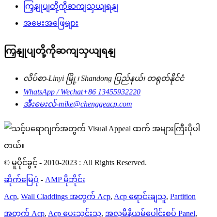
ကြှနျုပျတို့ကိုဆကျသှယျရနျ
အမေးအဖြေများ
ကြှနျုပျတို့ကိုဆကျသှယျရနျ
လိပ်စာ-
Linyi မြို့၊ Shandong ပြည်နယ်၊ တရုတ်နိုင်ငံ
WhatsApp / Wechat
+86 13455932220
အီးမေးလ်-
mike@chenggeacp.com
© မူပိုင်ခွင့် - 2010-2023 : All Rights Reserved.
ဆိုက်မြေပုံ
-
AMP မိုဘိုင်း
Acp
,
Wall Claddings အတွက် Acp
,
Acp ရောင်းချသူ
,
Partition
အတွက် Acp
,
Acp ပေးသွင်းသူ
,
အလူမီနီယမ်ပေါင်းစပ် Panel
,