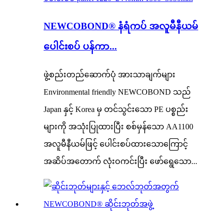
NEWCOBOND® နံရံကပ် အလူမီနီယမ်
ပေါင်းစပ် ပန်ကာ...
ဖွဲ့စည်းတည်ဆောက်ပုံ အားသာချက်များ
Environmental friendly NEWCOBOND သည်
Japan နှင့် Korea မှ တင်သွင်းသော PE ပစ္စည်း
များကို အသုံးပြုထားပြီး စစ်မှန်သော AA1100
အလူမီနီယမ်ဖြင့် ပေါင်းစပ်ထားသောကြောင့်
အဆိပ်အတောက် လုံးဝကင်းပြီး ဖော်ရွေသော...