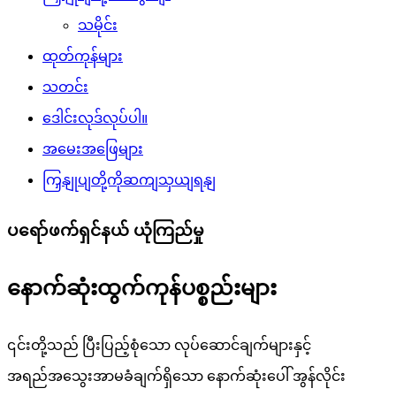
သမိုင်း
ထုတ်ကုန်များ
သတင်း
ဒေါင်းလုဒ်လုပ်ပါ။
အမေးအဖြေများ
ကြှနျုပျတို့ကိုဆကျသှယျရနျ
ပရော်ဖက်ရှင်နယ် ယုံကြည်မှု
နောက်ဆုံးထွက်ကုန်ပစ္စည်းများ
၎င်းတို့သည် ပြီးပြည့်စုံသော လုပ်ဆောင်ချက်များနှင့်
အရည်အသွေးအာမခံချက်ရှိသော နောက်ဆုံးပေါ် အွန်လိုင်း