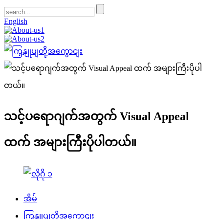
English
သင့်ပရောဂျက်အတွက် Visual Appeal
ထက် အများကြီးပိုပါတယ်။
အိမ်
ကြှနျုပျတို့အကွောငျး