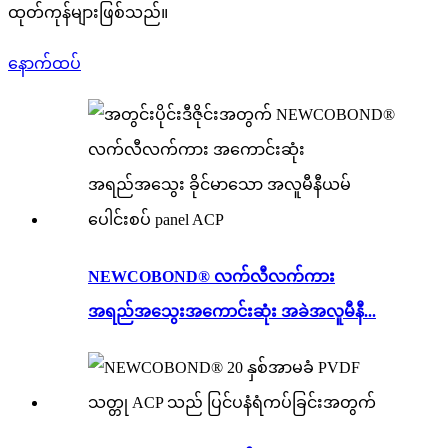
ထုတ်ကုန်များဖြစ်သည်။
နောက်ထပ်
NEWCOBOND® လက်လီလက်ကား
အရည်အသွေးအကောင်းဆုံး အခဲအလူမီနီ...