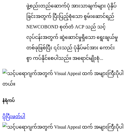
ဖွဲ့စည်းတည်ဆောက်ပုံ အားသာချက်များ ပုံနှိပ်
ခြင်းအတွက် ပြီးပြည့်စုံသော စွမ်းဆောင်ရည်
NEWCOBOND စုတ်တံ ACP သည် သင့်
လုပ်ငန်းအတွက် ဆွဲဆောင်မှုရှိသော ရွေးချယ်မှု
တစ်ခုဖြစ်ပြီး ၎င်းသည် ပုံနှိပ်မင်အား ကောင်း
စွာ ကပ်နိုင်စေပါသည်။ အရောင်မျိုးစုံ...
နံရံကပ်
ပိုပြီးဖတ်ပါ