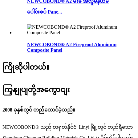
NEWCOBOND® A2 မီးခံ အလူမီနီယမ်
ပေါင်းစပ် Pane...
NEWCOBOND® A2 Fireproof Aluminum
Composite Panel
ကြိုဆိုပါတယ်။
ကြှနျုပျတို့အကွောငျး
2008 ခုနှစ်တွင် တည်ထောင်ခဲ့သည်။
NEWCOBOND® သည် တရုတ်နိုင်ငံ၊ Linyi မြို့တွင် တည်ရှိသော
Shandong Chengge Building Materials Co.,Ltd မှ ပိုင်ဆိုင်ပါသည်။