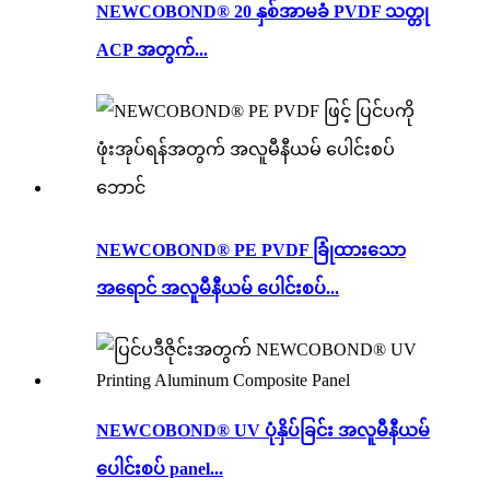
NEWCOBOND® 20 နှစ်အာမခံ PVDF သတ္တု
ACP အတွက်...
NEWCOBOND® PE PVDF ခြုံထားသော
အရောင် အလူမီနီယမ် ပေါင်းစပ်...
NEWCOBOND® UV ပုံနှိပ်ခြင်း အလူမီနီယမ်
ပေါင်းစပ် panel...