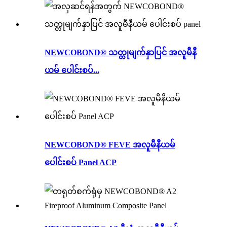
NEWCOBOND® သတ္တုမျက်နှာပြင် အလူမီနီ
ယမ် ပေါင်းစပ်...
NEWCOBOND® FEVE အလူမီနီယမ်
ပေါင်းစပ် Panel ACP