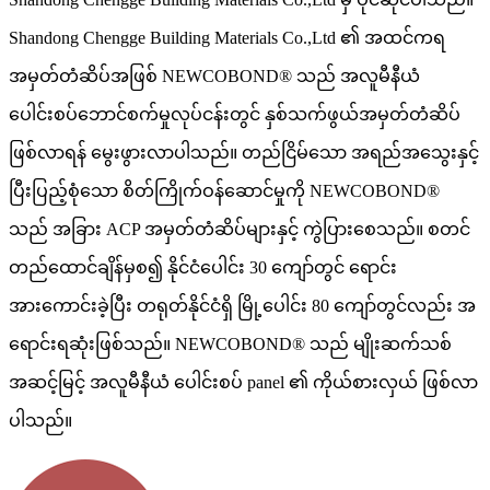
Shandong Chengge Building Materials Co.,Ltd ၏ အထင်ကရ
အမှတ်တံဆိပ်အဖြစ် NEWCOBOND® သည် အလူမီနီယံ
ပေါင်းစပ်ဘောင်စက်မှုလုပ်ငန်းတွင် နှစ်သက်ဖွယ်အမှတ်တံဆိပ်
ဖြစ်လာရန် မွေးဖွားလာပါသည်။ တည်ငြိမ်သော အရည်အသွေးနှင့်
ပြီးပြည့်စုံသော စိတ်ကြိုက်ဝန်ဆောင်မှုကို NEWCOBOND®
သည် အခြား ACP အမှတ်တံဆိပ်များနှင့် ကွဲပြားစေသည်။ စတင်
တည်ထောင်ချိန်မှစ၍ နိုင်ငံပေါင်း 30 ကျော်တွင် ရောင်း
အားကောင်းခဲ့ပြီး တရုတ်နိုင်ငံရှိ မြို့ပေါင်း 80 ကျော်တွင်လည်း အ
ရောင်းရဆုံးဖြစ်သည်။ NEWCOBOND® သည် မျိုးဆက်သစ်
အဆင့်မြင့် အလူမီနီယံ ပေါင်းစပ် panel ၏ ကိုယ်စားလှယ် ဖြစ်လာ
ပါသည်။