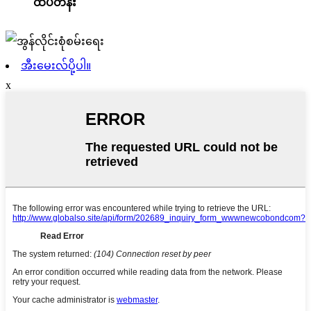
ထိပ်တန်း
အီးမေးလ်ပို့ပါ။
x